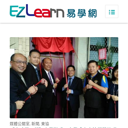
媒體公關室
,
新聞
,
東協