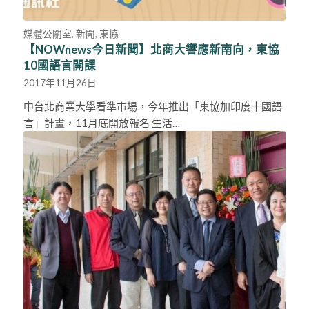
媒體公關室
,
新聞
,
東協
【NOWnews今日新聞】北商大響應新南向，東協
10國語言開課
2017年11月26日
中台北商業大學看準市場，今年推出「東協加印度十國語
言」計畫，11月底開放報名 生活…