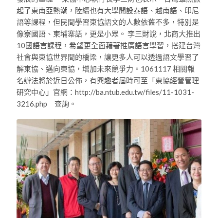
起了東南亞熱潮，陸續也有大學開設泰語、越南語、印尼
語等課程，但民間學習東協語文的人數依舊不多，特別是
像寮國語、柬埔寨語，更是小眾。 李三財說，北商大推出
10國語言課程，希望更全面藉著推廣語言學習，搭建台灣
社會與東協世界間的橋梁，讓更多人可以透過語文學習了
解東協、邁向東協，增加未來競爭力。1061117 相關報
名辦法將於近日公佈，有興趣者屆時可至「東協經營管理
研究中心」官網：http://ba.ntub.edu.tw/files/11-1031-
3216.php 查詢。