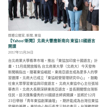
媒體公關室
,
新聞
,
東協
【Yahoo!新聞】北商大響應新南向 東協10國語言
開課
2017年11月26日
台北商業大學看準市場，推出「東協加印度十國語言」計
畫，11月底開放報名 台北商業大學（北商大）今天發佈
新聞稿指出，隨著東協崛起，東南亞語言成為更多人的學
習選擇，北商大已成立「東協經營管理研究中心」，鼓勵
社會大眾學習東協與印度語言。 北商大東協中心主任張旭
華表示，北商大長期深耕東南亞語言，並長期關懷台灣新
住民，這次匯集優秀的10國語言師資開課，並將於12月
23日舉辦「青年東協創業論壇」，期許能成為台灣往東協
發展的基礎。 東協中心執行長李三財也表示，台灣雖然掀