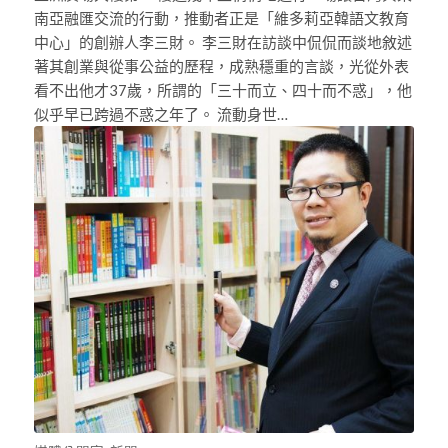
南亞融匯交流的行動，推動者正是「維多莉亞韓語文教育
中心」的創辦人李三財。 李三財在訪談中侃侃而談地敘述
著其創業與從事公益的歷程，成熟穩重的言談，光從外表
看不出他才37歲，所謂的「三十而立、四十而不惑」，他
似乎早已跨過不惑之年了。 流動身世…